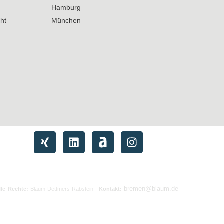
Hamburg
ht
München
bremen@blaum.de
lle Rechte:
Blaum Dettmers Rabstein |
Kontakt: